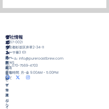
ア
ア
ブ
サ
会社情報
カ
イ
ロ
ポ
〒167-0021
ウ
テ
グ
ー
東京都杉並区井草2-34-11
ン
ム
ト
コー
カーサ篠3 101
ト
新
ヒー
送
Eメール: info@pureroastbrew.com
新
商
NEWS
料・
TEL: 070-7569-4703
規
品
配送
コ
営業時間: 月-金 9:00AM - 5:00PM
登
につ
コ
ー
録
いて
ー
ヒ
マ
ヒ
ー
プ
イ
ー
知
ラ
ア
豆
識
イ
カ
バ
ア
ウ
シ
イ