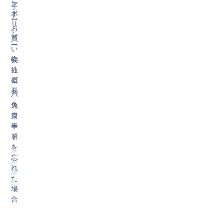
ン
ー
テ
ト
ポ
ム
リ
お
シ
買
ー
い
物
会
カ
社
ゴ
概
要
パ
ス
免
ワ
責
ー
事
ド
項
を
利
忘
用
れ
規
た
約
場
合