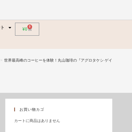
ント
ント
0
¥
0
>
世界最高峰のコーヒーを体験！丸山珈琲の『アグロタケシ ゲイシャ』ア
お買い物カゴ
カートに商品はありません