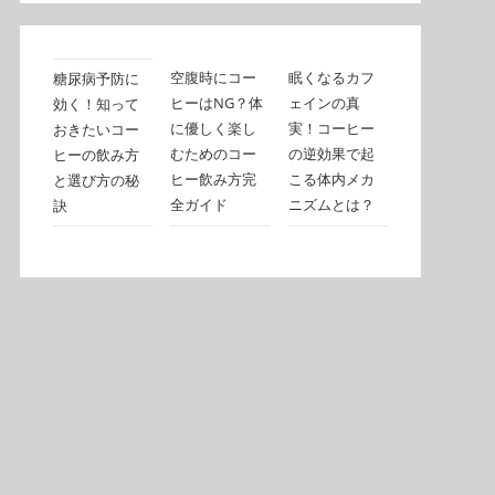
空腹時にコー
眠くなるカフ
糖尿病予防に
ヒーはNG？体
ェインの真
効く！知って
に優しく楽し
実！コーヒー
おきたいコー
むためのコー
の逆効果で起
ヒーの飲み方
ヒー飲み方完
こる体内メカ
と選び方の秘
全ガイド
ニズムとは？
訣