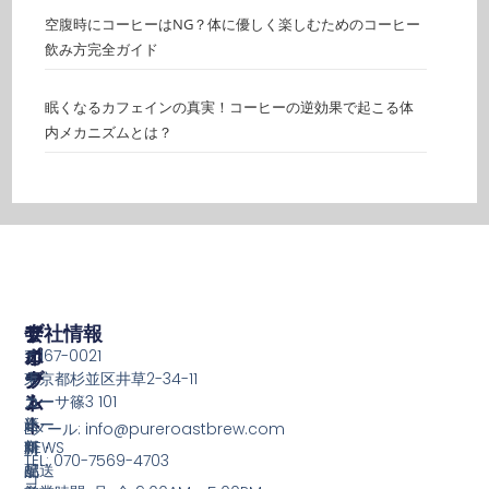
空腹時にコーヒーはNG？体に優しく楽しむためのコーヒー
飲み方完全ガイド
眠くなるカフェインの真実！コーヒーの逆効果で起こる体
内メカニズムとは？
ア
ア
ブ
サ
会社情報
カ
イ
ロ
ポ
〒167-0021
ウ
テ
グ
ー
東京都杉並区井草2-34-11
ン
ム
ト
コー
カーサ篠3 101
ト
新
ヒー
送
Eメール: info@pureroastbrew.com
新
商
NEWS
料・
TEL: 070-7569-4703
規
品
配送
コ