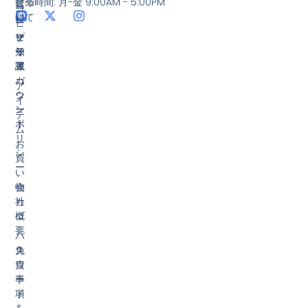
営業時間: 月-金 9:00AM - 5:00PM
登
につ
コ
ー
録
いて
ー
ヒ
マ
ヒ
ー
プ
イ
ー
知
ラ
ア
豆
識
イ
カ
バ
ア
ウ
シ
イ
ン
ー
テ
ト
ポ
ム
リ
お
シ
買
ー
い
物
会
カ
社
ゴ
概
要
パ
ス
免
ワ
責
ー
事
ド
項