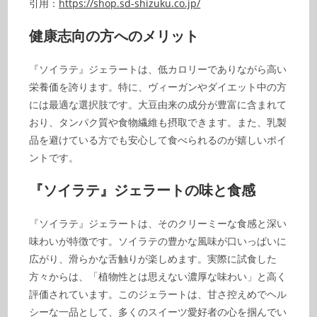
引用：
https://shop.sd-shizuku.co.jp/
健康志向の方へのメリット
『ソイラテ』ジェラートは、低カロリーでありながら高い
栄養価を誇ります。特に、ヴィーガンやダイエット中の方
には最適な選択肢です。大豆由来の成分が豊富に含まれて
おり、タンパク質や食物繊維も摂取できます。また、乳製
品を避けている方でも安心して食べられるのが嬉しいポイ
ントです。
『ソイラテ』ジェラートの味と食感
『ソイラテ』ジェラートは、そのクリーミーな食感と深い
味わいが特徴です。ソイラテの豊かな風味が口いっぱいに
広がり、滑らかな舌触りが楽しめます。実際に試食した
方々からは、「植物性とは思えない濃厚な味わい」と高く
評価されています。このジェラートは、甘さ控えめでヘル
シーな一品として、多くのスイーツ愛好者の心を掴んでい