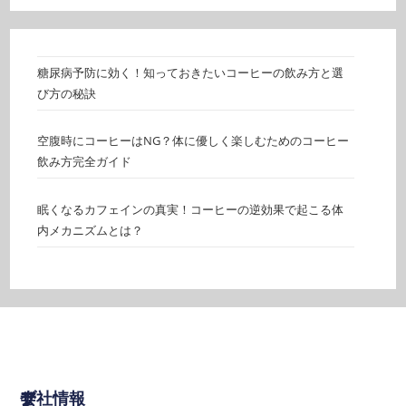
糖尿病予防に効く！知っておきたいコーヒーの飲み方と選
び方の秘訣
空腹時にコーヒーはNG？体に優しく楽しむためのコーヒー
飲み方完全ガイド
眠くなるカフェインの真実！コーヒーの逆効果で起こる体
内メカニズムとは？
ア
ア
ブ
サ
会社情報