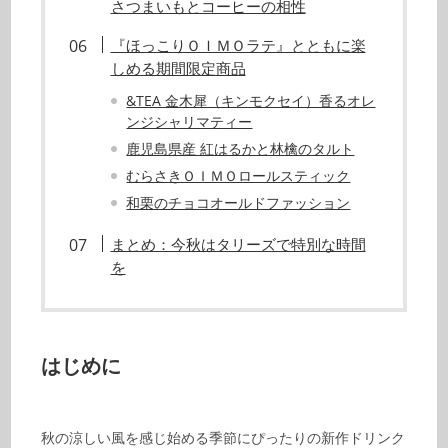
さつまいもとコーヒーの相性
『ほっこりＯＩＭＯラテ』とともに楽
しめる期間限定商品
&TEA 金木犀（キンモクセイ）香るオレ
ンジシャリマティー
鹿児島県産 紅はるかと林檎のタルト
むらさきＯＩＭＯロールスティック
和栗のチョコオールドファッション
まとめ：今秋はタリーズで特別な時間
を
はじめに
秋の涼しい風を感じ始める季節にぴったりの新作ドリンク