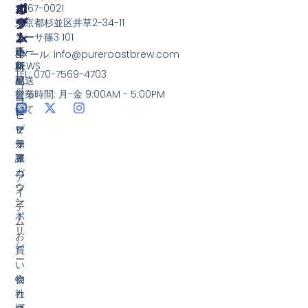
カ
イ
ロ
ポ
〒167-0021
ウ
テ
グ
ー
東京都杉並区井草2-34-11
ン
ム
ト
コー
カーサ篠3 101
ト
新
ヒー
送
Eメール: info@pureroastbrew.com
新
商
NEWS
料・
TEL: 070-7569-4703
規
品
配送
コ
営業時間: 月-金 9:00AM - 5:00PM
登
につ
コ
ー
録
いて
ー
ヒ
マ
ヒ
ー
プ
イ
ー
知
ラ
ア
豆
識
イ
カ
バ
ア
ウ
シ
イ
ン
ー
テ
ト
ポ
ム
リ
お
シ
買
ー
い
物
会
カ
社
ゴ
概