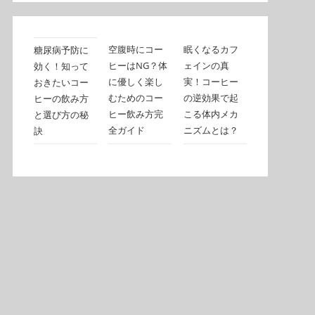
空腹時にコー
眠くなるカフ
糖尿病予防に
ヒーはNG？体
ェインの真
効く！知って
に優しく楽し
実！コーヒー
おきたいコー
むためのコー
の逆効果で起
ヒーの飲み方
ヒー飲み方完
こる体内メカ
と選び方の秘
全ガイド
ニズムとは？
訣