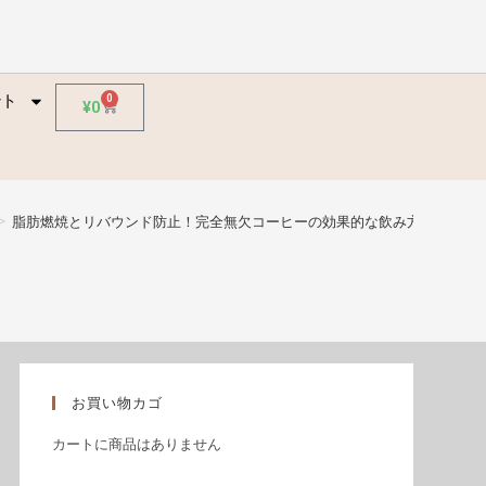
ント
ント
0
¥
0
>
脂肪燃焼とリバウンド防止！完全無欠コーヒーの効果的な飲み方とは？
お買い物カゴ
カートに商品はありません