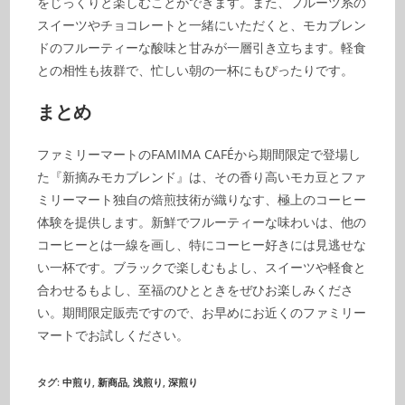
をじっくりと楽しむことができます。また、フルーツ系の
スイーツやチョコレートと一緒にいただくと、モカブレン
ドのフルーティーな酸味と甘みが一層引き立ちます。軽食
との相性も抜群で、忙しい朝の一杯にもぴったりです。
まとめ
ファミリーマートのFAMIMA CAFÉから期間限定で登場し
た『新摘みモカブレンド』は、その香り高いモカ豆とファ
ミリーマート独自の焙煎技術が織りなす、極上のコーヒー
体験を提供します。新鮮でフルーティーな味わいは、他の
コーヒーとは一線を画し、特にコーヒー好きには見逃せな
い一杯です。ブラックで楽しむもよし、スイーツや軽食と
合わせるもよし、至福のひとときをぜひお楽しみくださ
い。期間限定販売ですので、お早めにお近くのファミリー
マートでお試しください。
タグ
:
中煎り
,
新商品
,
浅煎り
,
深煎り