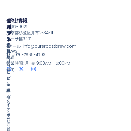
ア
ア
ブ
サ
会社情報
カ
イ
ロ
ポ
〒167-0021
ウ
テ
グ
ー
東京都杉並区井草2-34-11
ン
ム
ト
コー
カーサ篠3 101
ト
新
ヒー
送
Eメール: info@pureroastbrew.com
新
商
NEWS
料・
TEL: 070-7569-4703
規
品
配送
コ
営業時間: 月-金 9:00AM - 5:00PM
登
につ
コ
ー
録
いて
ー
ヒ
マ
ヒ
ー
プ
イ
ー
知
ラ
ア
豆
識
イ
カ
バ
ア
ウ
シ
イ
ン
ー
テ
ト
ポ
ム
リ
お
シ
買