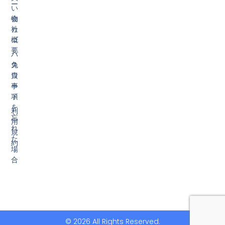
ー
い
物
会
カ
社
ゴ
概
要
パ
ス
免
ワ
責
ー
事
ド
項
を
利
忘
用
れ
規
た
約
場
合
© 2026 All Rights Reserved.