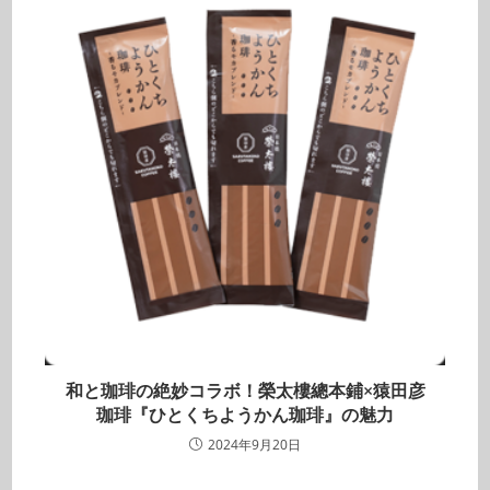
和と珈琲の絶妙コラボ！榮太樓總本鋪×猿田彦
珈琲『ひとくちようかん珈琲』の魅力
2024年9月20日