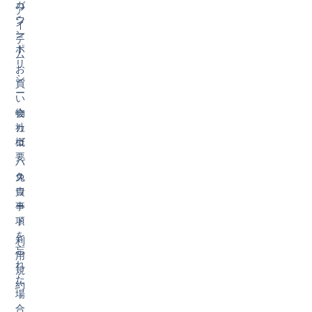
カ
バ
ア
ウ
シ
イ
ン
ー
テ
ト
ポ
ム
リ
お
シ
買
ー
い
物
会
カ
社
ゴ
概
要
パ
ス
免
ワ
責
ー
事
ド
項
を
利
忘
用
れ
規
た
約
場
合