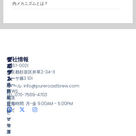
内メカニズムとは？
ア
ア
ブ
サ
会社情報
カ
イ
ロ
ポ
〒167-0021
ウ
テ
グ
ー
東京都杉並区井草2-34-11
ン
ム
ト
コー
カーサ篠3 101
ト
新
ヒー
送
Eメール: info@pureroastbrew.com
新
商
NEWS
料・
TEL: 070-7569-4703
規
品
配送
コ
営業時間: 月-金 9:00AM - 5:00PM
登
につ
コ
ー
録
いて
ー
ヒ
マ
ヒ
ー
プ
イ
ー
知
ラ
ア
豆
識
イ